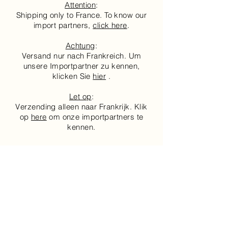
Attention
:
Shipping only to France. To know our
import partners,
click here
.
Achtung
:
Versand nur nach Frankreich. Um
unsere Importpartner zu kennen,
klicken Sie
hier
.
Let op
:
Verzending alleen naar Frankrijk. Klik
op
here
​ om onze importpartners te
kennen.
Pour recevoir nos invitations à
nos différents évènements,
inscrivez-vous ci-dessous: