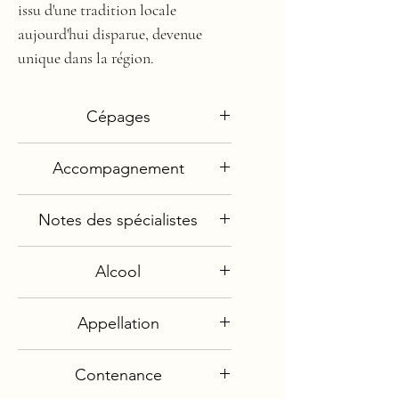
issu d'une tradition locale
aujourd'hui disparue, devenue
unique dans la région.
Cépages
Pinot Noir
Accompagnement
Trousseau
Poulsard
Viandes
Chardonnay
Notes des spécialistes
Cuisine asiatique
Savagnin
Poëlées de légumes
Revue du Vin de France
Alcool
(02/2020) : 16/20
12,5°
Appellation
Côtes du Jura
Contenance