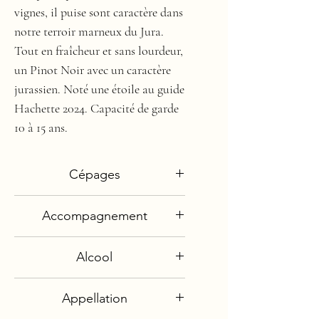
vignes, il puise sont caractère dans
notre terroir marneux du Jura.
Tout en fraîcheur et sans lourdeur,
un Pinot Noir avec un caractère
jurassien. Noté une étoile au guide
Hachette 2024. Capacité de garde
10 à 15 ans.
Cépages
Pinot Noir
Accompagnement
Viandes
Alcool
Poissons grillés
Poëlées de légumes
13,5°
Châtaignes
Appellation