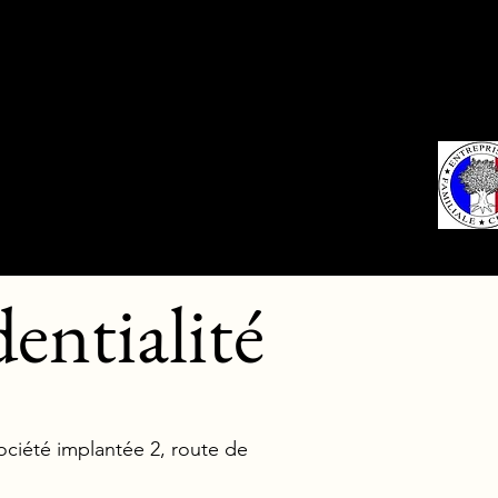
ux
Boutique en ligne
entialité
iété implantée 2, route de