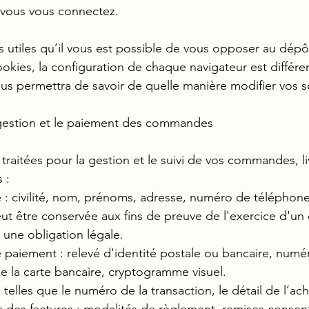
 vous vous connectez.
s utiles qu’il vous est possible de vous opposer au dépô
ookies, la configuration de chaque navigateur est différe
ous permettra de savoir de quelle manière modifier vos 
 gestion et le paiement des commandes
raitées pour la gestion et le suivi de vos commandes, liv
 :
é : civilité, nom, prénoms, adresse, numéro de téléphone
eut être conservée aux fins de preuve de l'exercice d'un d
une obligation légale.
 paiement : relevé d'identité postale ou bancaire, num
de la carte bancaire, cryptogramme visuel.
 telles que le numéro de la transaction, le détail de l’ach
 des factures : modalités de règlement, remises consent