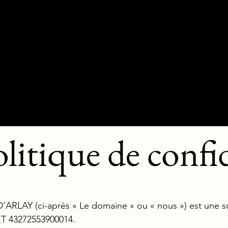
ie
Terroir
Visites & Dégustations
Actualité & Résea
litique de confid
Y (ci-après « Le domaine » ou « nous ») est une soc
ET 43272553900014.