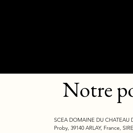
Qui sommes-nous ?
Philosoph
Notre po
SCEA DOMAINE DU CHATEAU D’ARLA
Proby, 39140 ARLAY, France, SIR